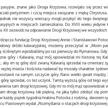
asyjne, znane jako Droga Krzyżowa, rozwijało się przez wiek
czali pietyzmem i czcią miejsca związane z męką Chrystusa.
jednak nie wszyscy wierzący mogli przybyć do tego święteg
syjnych w miejscach zamieszkania. Do XVIII wieku jedynie koś
 XII zezwolił na odprawianie Drogi Krzyżowej we wszystkich ko
ięcza fundację Drogi Krzyżowej Annie i Stanisławowi Potocki
udowy dróżki kalwaryjskiej, możemy przeczytać w „Moim pam
 ściśniętym wjeżdżaliśmy po raz pierwszy do Rymanowa. Gdy j
czne góry i Kalwarię, mąż mój opowiedział mi historię tej Ka
, aby im tę górę dziś zwaną Kalwarią sprzedał na cmentarz
ie wyżej miasta i kościoła nadawać by musiały charakter żyd
postawił na samym szczycie góry. Rano wielki gwałt między Ży
ą górę sprzedał, co też uczynił. Tamtą wyższą górę od tego wy
awienia tam drogi krzyżowej. Gdy mi to mój mąż opowiedział w
drogę krzyżową tak piękną, na jaką tylko zdobyć się potraf
w każdy piątek tygodnia hrabina Potocka z rodziną, dworem 
jscu Piastowym wydał „Rozmyślania o stacjach drogi krzyżow