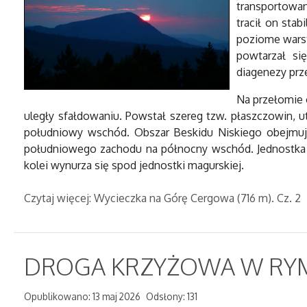
transportowan
tracił on sta
poziome warstw
powtarzał si
diagenezy prz
Na przełomie 
uległy sfałdowaniu. Powstał szereg tzw. płaszczowin, 
południowy wschód. Obszar Beskidu Niskiego obejmują
południowego zachodu na północny wschód. Jednostka ślą
kolei wynurza się spod jednostki magurskiej.
Czytaj więcej: Wycieczka na Górę Cergowa (716 m). Cz. 2
DROGA KRZYŻOWA W RY
Opublikowano: 13 maj 2026
Odsłony: 131