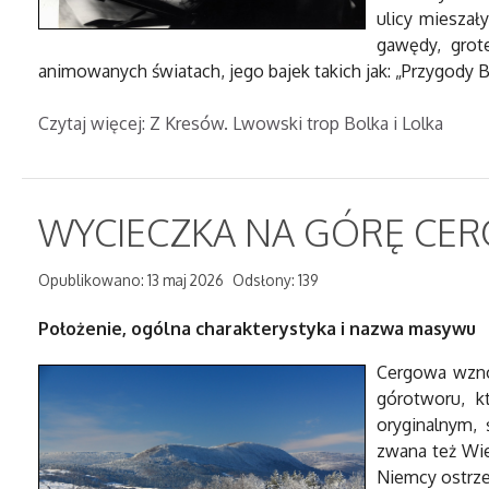
ulicy mieszał
gawędy, grote
animowanych światach, jego bajek takich jak: „Przygody Bł
Czytaj więcej: Z Kresów. Lwowski trop Bolka i Lolka
WYCIECZKA NA GÓRĘ CERGO
Opublikowano: 13 maj 2026
Odsłony: 139
Położenie, ogólna charakterystyka i nazwa masywu
Cergowa wznos
górotworu, k
oryginalnym,
zwana też Wie
Niemcy ostrze