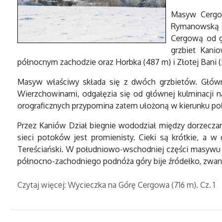
Masyw Cergow
Rymanowską na
Cergową od g
grzbiet Kani
północnym zachodzie oraz Horbka (487 m) i Złotej Bani (
Masyw właściwy składa się z dwóch grzbietów. Głów
Wierzchowinami, odgałęzia się od głównej kulminacji n
orograficznych przypomina zatem ułożoną w kierunku po
Przez Kaniów Dział biegnie wododział między dorzeczami
sieci potoków jest promienisty. Cieki są krótkie, a 
Tereściański. W południowo-wschodniej części masywu Ce
północno-zachodniego podnóża góry bije źródełko, zwane Z
Czytaj więcej: Wycieczka na Górę Cergowa (716 m). Cz. 1