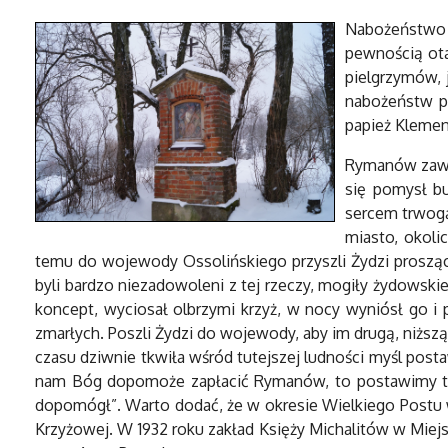
Nabożeństwo p
pewnością ota
pielgrzymów, 
nabożeństw pa
papież Klemens
Rymanów zawdz
się pomysł b
sercem trwogą
miasto, okoli
temu do wojewody Ossolińskiego przyszli Żydzi prosząc
byli bardzo niezadowoleni z tej rzeczy, mogiły żydowsk
koncept, wyciosał olbrzymi krzyż, w nocy wyniósł go i 
zmarłych. Poszli Żydzi do wojewody, aby im drugą, niższ
czasu dziwnie tkwiła wśród tutejszej ludności myśl post
nam Bóg dopomoże zapłacić Rymanów, to postawimy tam 
dopomógł”. Warto dodać, że w okresie Wielkiego Postu 
Krzyżowej. W 1932 roku zakład Księży Michalitów w Mie