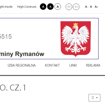
ght mode
High Contrast
A
A
A
A
A
A
-
+
IZBA REGIONALNA
KONTAKT
LINKI
REKLAMA
. CZ. 1