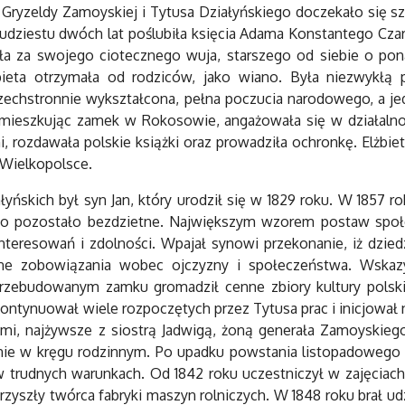
ryzeldy Zamoyskiej i Tytusa Działyńskiego doczekało się sześ
dziestu dwóch lat poślubiła księcia Adama Konstantego Czart
ła za swojego ciotecznego wuja, starszego od siebie o ponad
bieta otrzymała od rodziców, jako wiano. Była niezwykłą 
zechstronnie wykształcona, pełna poczucia narodowego, a je
 zamieszkując zamek w Rokosowie, angażowała się w działalno
, rozdawała polskie książki oraz prowadziła ochronkę. Elżbiet
 Wielkopolsce.
yńskich był syn Jan, który urodził się w 1829 roku. W 1857 ro
to pozostało bezdzietne. Największym wzorem postaw społec
interesowań i zdolności. Wpajał synowi przekonanie, iż dzie
e zobowiązania wobec ojczyzny i społeczeństwa. Wskazyw
przebudowanym zamku gromadził cenne zbiory kultury polsk
Kontynuował wiele rozpoczętych przez Tytusa prac i inicjował
trami, najżywsze z siostrą Jadwigą, żoną generała Zamoyskieg
nie w kręgu rodzinnym. Po upadku powstania listopadowego Dz
w trudnych warunkach. Od 1842 roku uczestniczył w zajęciac
rzyszły twórca fabryki maszyn rolniczych. W 1848 roku brał u