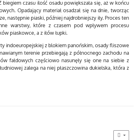
Z biegiem czasu ilość osadu powiększała się, aż w końcu
nowych. Opadający materiał osadzał się na dnie, tworząc
, następnie piaski, później najdrobniejszy iły. Proces ten
emienne warstwy, które z czasem pod wpływem procesu
ków piaskowce, a z iłów łupki.
yty indoeuropejskiej z blokiem panońskim, osady fliszowe
 omawianym terenie przebiegają z północnego zachodu na
hów fałdowych częściowo nasunęły się one na siebie z
udniowej zalega na niej płaszczowina dukielska, która z