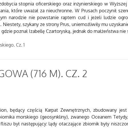
dobycia stopnia oficerskiego oraz inżynierskiego w Wyższej
nia, które uważał za nieuchronne. W Prusach poczynił szere
aszym narodzie nie powstanie raptem cud i jeżeli ludzie o
 Niestety, szykany ze strony Prus, uniemożliwiły mu uzyskanie
 gdzie poznał Izabellę Czartoryską, jednak do małżeństwa nie s
skiego. Cz. 1
OWA (716 M). CZ. 2
gion, będący częścią Karpat Zewnętrznych, zbudowany jest
iornika morskiego (geosynkliny), zwanego Oceanem Tetydy, 
 fliszu był następujący: lądy otaczające zbiornik były niszc