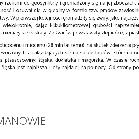
y rzekami do geosynkliny i gromadzony się na jej zboczach. 
bilność i osuwał się w głębiny w formie tzw. prądów zawiesi
y. W pierwszej kolejności gromadziły się żwiry, jako najcięższe
ę wielokrotnie, dając kilkukilometrowej grubości naprz
emieniały się w skały. Ze żwirów powstawały zlepieńce, z pias
oligocenu i miocenu (28 mln lat temu), na skutek zderzenia pł
utworzonych z nakładających się na siebie fałdów, które na
 płaszczowiny: śląska, dukielska i magurska. W czasie ruc
ska jest najniższa i leży najdalej na północy. Od strony poł
MANOWIE