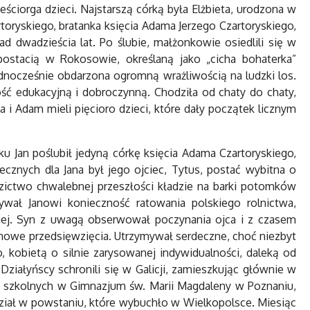
ciorga dzieci. Najstarszą córką była Elżbieta, urodzona w
oryskiego, bratanka księcia Adama Jerzego Czartoryskiego,
 dwadzieścia lat. Po ślubie, małżonkowie osiedlili się w
postacią w Rokosowie, określaną jako „cicha bohaterka”
dnocześnie obdarzona ogromną wrażliwością na ludzki los.
ść edukacyjną i dobroczynną. Chodziła od chaty do chaty,
a i Adam mieli pięcioro dzieci, które dały początek licznym
ku Jan poślubił jedyną córkę księcia Adama Czartoryskiego,
znych dla Jana był jego ojciec, Tytus, postać wybitna o
dzictwo chwalebnej przeszłości kładzie na barki potomków
ał Janowi konieczność ratowania polskiego rolnictwa,
iej. Syn z uwagą obserwował poczynania ojca i z czasem
 nowe przedsięwzięcia. Utrzymywał serdeczne, choć niezbyt
o, kobietą o silnie zarysowanej indywidualności, daleką od
iałyńscy schronili się w Galicji, zamieszkując głównie w
h szkolnych w Gimnazjum św. Marii Magdaleny w Poznaniu,
dział w powstaniu, które wybuchło w Wielkopolsce. Miesiąc