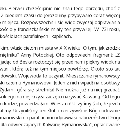
i. Pierwsi chrześcijanie nie znali tego obrzędu, choć z
 Z biegiem czasu do Jerozolimy przybywało coraz więcej
o miejsca. Rozpowszechnił się więc zwyczaj odprawiania
cioły franciszkańskie miały ten przywilej. W 1731 roku,
ściołach parafialnych i kaplicach.
m, właścicielom miasta w XIX wieku. O tym, jak zrodził
iętniku” Anny Potockiej. Oto odpowiedni fragment: „Z
adąc od Beska roztoczył się przed nami piękny widok na
lwarii, którą też na tym miejscu powtórzę. Około sto lat
 żydowski. Wojewoda to uczynił. Mieszczanie rymanowscy
owski całemu Rymanowowi. Jeden z nich wpadł na osobliwy
dami: góra się strefniła! Nie można już na niej grzebać
sokiego na niej krzyża zaczęto nazywać Kalwarią. Od tego
 drodze, powiedziałam: Wiesz co! Uczyńmy ślub, że jeżeli
imy. Uczyniliśmy ten ślub i rzeczywiście Bóg cudownie
rymanowskim i parafianami odprawiała nabożeństwo Drogi
ej dla odwiedzających Kalwarię Rymanowską”, opracowane