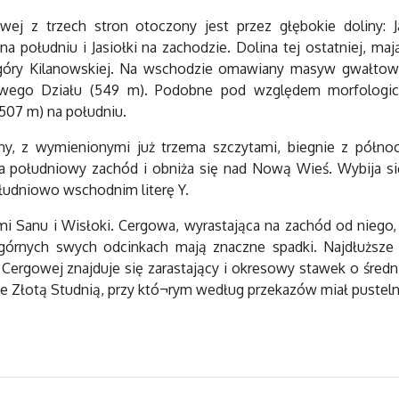
ej z trzech stron otoczony jest przez głębokie doliny: 
 południu i Jasiołki na zachodzie. Dolina tej ostatniej, ma
óry Kilanowskiej. Na wschodzie omawiany masyw gwałtownie
owego Działu (549 m). Podobne pod względem morfologic
507 m) na południu.
ny, z wymienionymi już trzema szczytami, biegnie z półn
a południowy zachód i obniża się nad Nową Wieś. Wybija si
łudniowo wschodnim literę Y.
 Sanu i Wisłoki. Cergowa, wyrastająca na zachód od niego, 
w górnych swych odcinkach mają znaczne spadki. Najdłuższe
rgowej znajduje się zarastający i okresowy stawek o średni
łotą Studnią, przy któ¬rym według przekazów miał pustelnię św