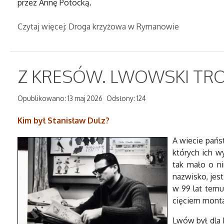
przez Annę Potocką.
Czytaj więcej: Droga krzyżowa w Rymanowie
Z KRESÓW. LWOWSKI TRO
Opublikowano: 13 maj 2026
Odsłony: 124
Kim był Stanisław Dulz?
A wiecie pańs
których ich w
tak mało o ni
nazwisko, jes
w 99 lat temu
cięciem monta
Lwów był dla 