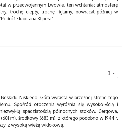
orastał w przedwojennym Lwowie, ten wchłaniał atmosferę
ny, trochę ciepły, trochę figlarny, powracał później w
“Podróże kapitana Klipera”.
eskidu Niskiego. Góra wyrasta w brzeżnej strefie tego
emu. Spośród otoczenia wyróżnia się wysoko¬ścią i
 niezwykłą spadzistością północnych stoków. Cergowa,
(681 m), środkowy (683 m), z którego podobno w 1944 r.
ższy, z wysoką wieżą widokową.