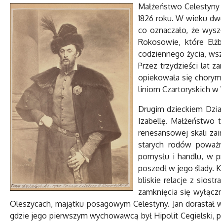
Małżeństwo Celestyny G
1826 roku. W wieku dwu
co oznaczało, że wysz
Rokosowie, które Elż
codziennego życia, ws
Przez trzydzieści lat
opiekowała się chorymi
liniom Czartoryskich w
Drugim dzieckiem Dział
Izabellę. Małżeństwo 
renesansowej skali za
starych rodów poważn
pomysłu i handlu, w 
poszedł w jego ślady. 
bliskie relacje z sios
zamknięcia się wyłącz
Oleszycach, majątku posagowym Celestyny. Jan dorastał 
gdzie jego pierwszym wychowawcą był Hipolit Cegielski, p