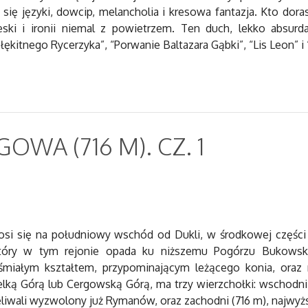
y się języki, dowcip, melancholia i kresowa fantazja. Kto d
ski i ironii niemal z powietrzem. Ten duch, lekko absurdal
ękitnego Rycerzyka”, “Porwanie Baltazara Gąbki”, “Lis Leon” i 
WA (716 M). CZ. 1
i się na południowy wschód od Dukli, w środkowej części B
tóry w tym rejonie opada ku niższemu Pogórzu Bukowski
 śmiałym kształtem, przypominającym leżącego konia, oraz
lką Górą lub Cergowską Górą, ma trzy wierzchołki: wschodni 
liwali wyzwolony już Rymanów, oraz zachodni (716 m), najwy