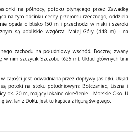
Jasionki na północy, potoku płynącego przez Zawadkę
jąca na tym odcinku cechy przełomu rzecznego, oddziela
 opada o blisko 150 m i przechodzi w niski i szeroki
znym są pobliskie wzgórza: Małej Góry (448 m) - na
ocnego zachodu na południowy wschód. Boczny, zwany
ę w nim szczycik Szczobu (625 m). Układ głównych linii
w całości jest odwadniana przez dopływy Jasiołki. Układ
 są potoki na stoku południowym: Bołczaniec, Liszna i
cy ok. 20 m, mający lokalne określenie - Morskie Oko. U
. Jan z Dukli. Jest tu kaplica z figurą świętego.