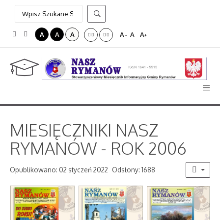
A
A
A
A
A
A
-
+
MIESIĘCZNIKI NASZ
RYMANÓW - ROK 2006
Opublikowano: 02 styczeń 2022
Odsłony: 1688