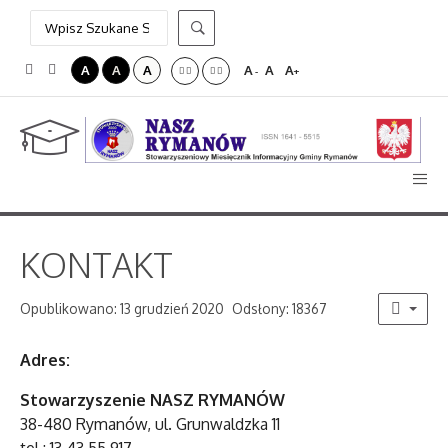
A
A
A
A
A
A
-
+
KONTAKT
Opublikowano: 13 grudzień 2020
Odsłony: 18367
Adres:
Stowarzyszenie NASZ RYMANÓW
38-480 Rymanów, ul. Grunwaldzka 11