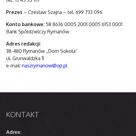
tel.: 13 43 55 917
Prezes
– Czesław Szajna – tel. 699 733 096
Konto bankowe:
58 8636 0005 2001 0005 6153 0001
Bank Spółdzielczy Rymanów
Adres redakcji:
38-480 Rymanów „Dom Sokoła”
ul. Grunwaldzka 11
e-mail:
naszrymanow@op.pl
KONTAKT
Adres: