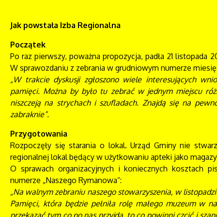
Jak powstała Izba Regionalna
Początek
Po raz pierwszy, poważna propozycja, padła 21 listopada
W sprawozdaniu z zebrania w grudniowym numerze miesięc
„W trakcie dyskusji zgłoszono wiele interesujących wn
pamięci. Można by było tu zebrać w jednym miejscu różn
niszczeją na strychach i szufladach. Znajdą się na pewn
zabraknie”.
Przygotowania
Rozpoczęły się starania o lokal. Urząd Gminy nie stwar
regionalnej lokal będący w użytkowaniu apteki jako magazy
O sprawach organizacyjnych i koniecznych kosztach p
numerze „Naszego Rymanowa”:
„Na walnym zebraniu naszego stowarzyszenia, w listopadz
Pamięci, która będzie pełniła rolę małego muzeum w n
przekazać tym co po nas przyjdą, to co powinni czcić i sza