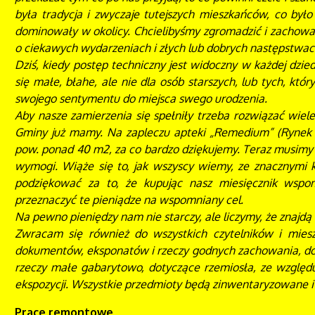
była tradycja i zwyczaje tutejszych mieszkańców, co było 
dominowały w okolicy. Chcielibyśmy zgromadzić i zachowa
o ciekawych wydarzeniach i złych lub dobrych następstwac
Dziś, kiedy postęp techniczny jest widoczny w każdej dzie
się małe, błahe, ale nie dla osób starszych, lub tych, któr
swojego sentymentu do miejsca swego urodzenia.
Aby nasze zamierzenia się spełniły trzeba rozwiązać wiel
Gminy już mamy. Na zapleczu apteki „Remedium” (Rynek 21
pow. ponad 40 m2, za co bardzo dziękujemy. Teraz musimy
wymogi. Wiąże się to, jak wszyscy wiemy, ze znacznymi 
podziękować za to, że kupując nasz miesięcznik wsp
przeznaczyć te pieniądze na wspomniany cel.
Na pewno pieniędzy nam nie starczy, ale liczymy, że znajdą 
Zwracam się również do wszystkich czytelników i miesz
dokumentów, eksponatów i rzeczy godnych zachowania, d
rzeczy małe gabarytowo, dotyczące rzemiosła, ze względ
ekspozycji. Wszystkie przedmioty będą zinwentaryzowane i
Prace remontowe