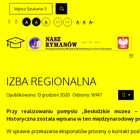
A
A
A
A
A
A
-
+
IZBA REGIONALNA
Opublikowano: 13 grudzień 2020
Odsłony: 16947
Przy realizowaniu pomysłu „Beskidzkie muzea –
Historyczna została wpisana w ten międzynarodowy pro
W sprawie przekazania eksponatów prosimy o kontakt pod