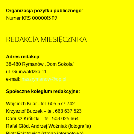
Organizacja pożytku publicznego:
Numer KRS 0000015 119
REDAKCJA
MIESIĘCZNIKA
Adres redakcji:
38-480 Rymanów „Dom Sokoła”
ul. Grunwaldzka 11
e-mail:
naszrymanow@op.pl
Społeczne kolegium redakcyjne:
Wojciech Kilar - tel. 605 577 742
Krzysztof Buczek – tel. 663 637 523
Dariusz Królicki – tel. 503 025 664
Rafał Głód, Andrzej Woźniak (fotografia)
Piotr Fałatowicz (strona internetowa)