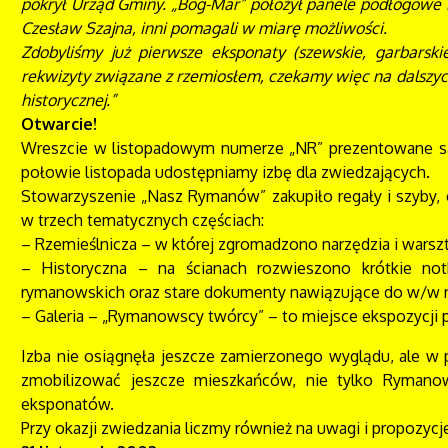
pokrył Urząd Gminy. „Bog-Mar” położył panele podłogowe i
Czesław Szajna, inni pomagali w miarę możliwości.
Zdobyliśmy już pierwsze eksponaty (szewskie, garbarskie
rekwizyty związane z rzemiosłem, czekamy więc na dalsz
historycznej.”
Otwarcie!
Wreszcie w listopadowym numerze „NR” prezentowane są 
połowie listopada udostępniamy izbę dla zwiedzających.
Stowarzyszenie „Nasz Rymanów” zakupiło regały i szyby,
w trzech tematycznych częściach:
– Rzemieślnicza – w której zgromadzono narzędzia i warszta
– Historyczna – na ścianach rozwieszono krótkie not
rymanowskich oraz stare dokumenty nawiązujące do w/w 
– Galeria – „Rymanowscy twórcy” – to miejsce ekspozycji 
Izba nie osiągnęła jeszcze zamierzonego wyglądu, ale w 
zmobilizować jeszcze mieszkańców, nie tylko Rymano
eksponatów.
Przy okazji zwiedzania liczmy również na uwagi i propozyc