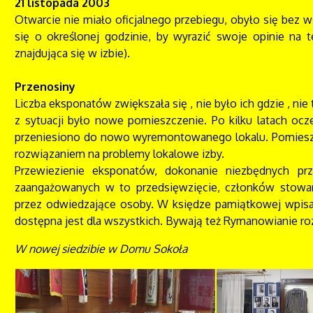
21 listopada 2003
Otwarcie nie miało oficjalnego przebiegu, obyło się bez w
się o określonej godzinie, by wyrazić swoje opinie na
znajdująca się w izbie).
Przenosiny
Liczba eksponatów zwiększała się , nie było ich gdzie , n
z sytuacji było nowe pomieszczenie. Po kilku latach ocze
przeniesiono do nowo wyremontowanego lokalu. Pomieszcze
rozwiązaniem na problemy lokalowe izby.
Przewiezienie eksponatów, dokonanie niezbędnych prze
zaangażowanych w to przedsięwzięcie, członków stowa
przez odwiedzające osoby. W księdze pamiątkowej wpisan
dostępna jest dla wszystkich. Bywają też Rymanowianie roz
W nowej siedzibie w Domu Sokoła