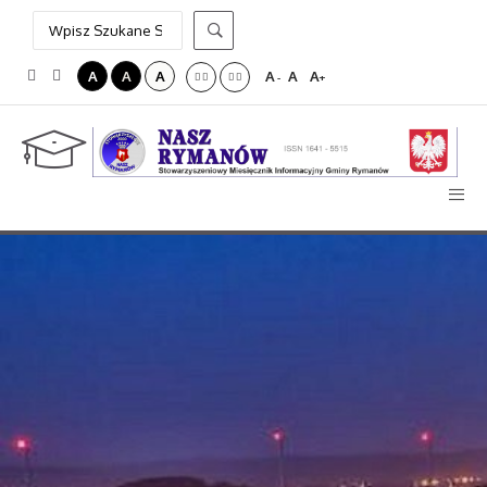
A
A
A
A
A
A
-
+